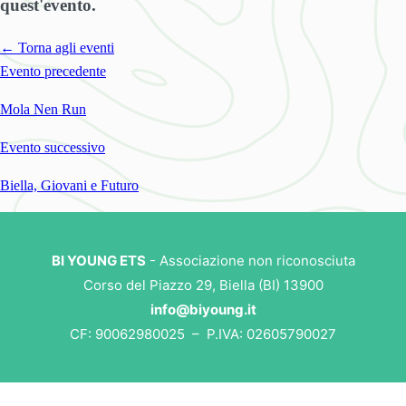
quest'evento.
← Torna agli eventi
Evento precedente
Mola Nen Run
Evento successivo
Biella, Giovani e Futuro
BI YOUNG ETS
- Associazione non riconosciuta
Corso del Piazzo 29, Biella (BI) 13900
info@biyoung.it
CF: 90062980025 – P.IVA: 02605790027